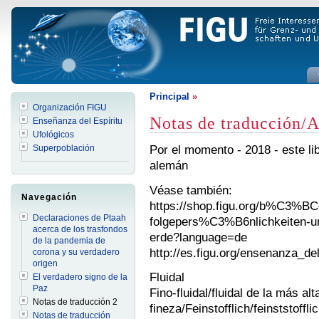
Principal
»
Organización FIGU
Notas de traducción/
Enseñanza del Espíritu
Ufológicos
Por el momento - 2018 - este li
Superpoblación
alemán
Véase también:
Navegación
https://shop.figu.org/b%C3%BC
Declaraciones de Ptaah
folgepers%C3%B6nlichkeiten-un
acerca de los trasfondos
erde?language=de
de la pandemia de
http://es.figu.org/ensenanza_de
corona y su verdadero
origen
Fluidal
El verdadero signo de la
Paz
Fino-fluidal/fluidal de la más alt
Notas de traducción 2
fineza/Feinstofflich/feinststoffli
Notas de traducción