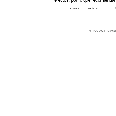
« primera
‹ anterior
…
© FIGU 2024 - Semjase