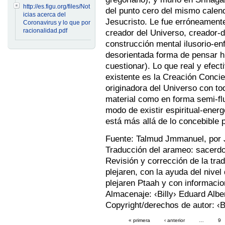
http://es.figu.org/files/Not
del punto cero del mismo calen
icias acerca del
Jesucristo. Le fue erróneamente 
Coronavirus y lo que por
racionalidad.pdf
creador del Universo, creador-
construcción mental ilusorio-en
desorientada forma de pensar 
cuestionar). Lo que real y efec
existente es la Creación Concie
originadora del Universo con tod
material como en forma semi-fluid
modo de existir espiritual-ener
está más allá de lo concebible 
Fuente: Talmud Jmmanuel, por 
Traducción del arameo: sacerdot
Revisión y corrección de la trad
plejaren, con la ayuda del nivel
plejaren Ptaah y con informacio
Almacenaje: ‹Billy› Eduard Albe
Copyright/derechos de autor: ‹Bi
« primera
‹ anterior
…
9