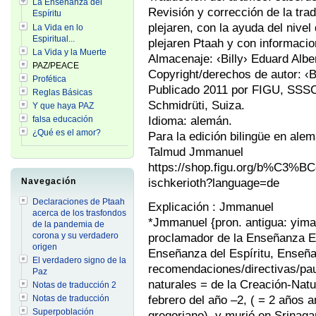
La Enseñanza del
Revisión y corrección de la trad
Espíritu
plejaren, con la ayuda del nivel
La Vida en lo
Espiritual...
plejaren Ptaah y con informacio
La Vida y la Muerte
Almacenaje: ‹Billy› Eduard Albe
PAZ/PEACE
Copyright/derechos de autor: ‹Bi
Profética
Publicado 2011 por FIGU, SSSC
Reglas Básicas
Schmidrüti, Suiza.
Y que haya PAZ
Idioma: alemán.
falsa educación
¿Qué es el amor?
Para la edición bilingüe en ale
Talmud Jmmanuel
https://shop.figu.org/b%C3%BC
ischkerioth?language=de
Navegación
Declaraciones de Ptaah
Explicación : Jmmanuel
acerca de los trasfondos
*Jmmanuel {pron. antigua: yima
de la pandemia de
corona y su verdadero
proclamador de la Enseñanza Es
origen
Enseñanza del Espíritu, Enseñan
El verdadero signo de la
recomendaciones/directivas/paut
Paz
naturales = de la Creación-Natu
Notas de traducción 2
febrero del año –2, ( = 2 años a
Notas de traducción
Superpoblación
gregoriano), y murió en Srinag